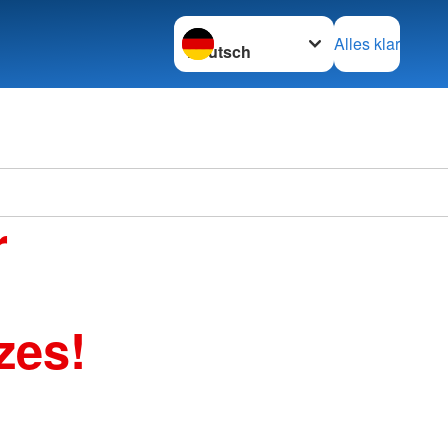
Sprache wechseln zu
Alles klar
r
zes!