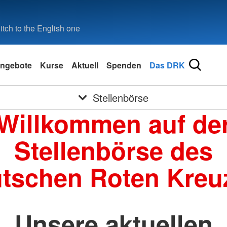
tch to the English one
ngebote
Kurse
Aktuell
Spenden
Das DRK
Stellenbörse
Willkommen auf de
Stellenbörse des
tschen Roten Kreu
Unsere aktuellen