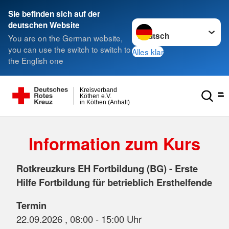
Sie befinden sich auf der
Sprache wechseln zu
deutschen Website
You are on the German website,
you can use the switch to switch to
Alles klar
the English one
Kreisverband
Köthen e.V.
in Köthen (Anhalt)
Information zum Kurs
Rotkreuzkurs EH Fortbildung (BG) - Erste
Hilfe Fortbildung für betrieblich Ersthelfende
Termin
22.09.2026 , 08:00 - 15:00 Uhr