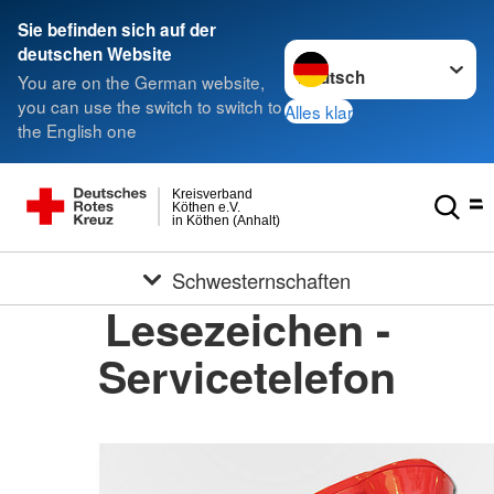
Sie befinden sich auf der
Sprache wechseln zu
deutschen Website
You are on the German website,
you can use the switch to switch to
Alles klar
the English one
Kreisverband
Köthen e.V.
in Köthen (Anhalt)
Schwesternschaften
Lesezeichen -
Servicetelefon