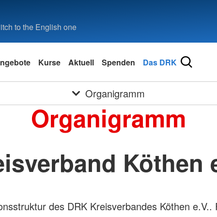
tch to the English one
ngebote
Kurse
Aktuell
Spenden
Das DRK
Organigramm
Organigramm
eisverband Köthen e
onsstruktur des DRK Kreisverbandes Köthen e.V.. 