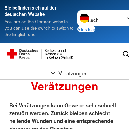
Sie befinden sich auf der
Sprache wechseln zu
deutschen Website
You are on the German website,
you can use the switch to switch to
Alles klar
the English one
Kreisverband
Köthen e.V.
in Köthen (Anhalt)
Verätzungen
Verätzungen
Bei Verätzungen kann Gewebe sehr schnell
zerstört werden. Zurück bleiben schlecht
heilende Wunden und eine entsprechende
Vernarbung des Gewebes.