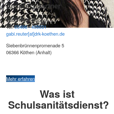
Ansprechpartner
Gabi Reuter-Gappa
Tel:
03496 - 405031
gabi.reuter[at]drk-koethen.de
Siebenbrünnenpromenade 5
06366 Köthen (Anhalt)
Mehr erfahren
Was ist
Schulsanitätsdienst?